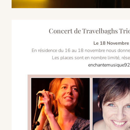
Concert de Travelbaghs Trio
Le 18 Novembre
En résidence du 16 au 18 novembre nous donnero
Les places sont en nombre limité, réser
enchantemusique9