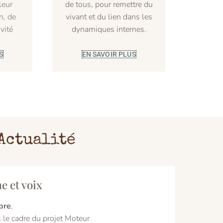
leur
de tous, pour remettre du
n, de
vivant et du lien dans les
ivité
dynamiques internes.
S
EN SAVOIR PLUS
Actualité
e et voix
bre
,
 le cadre du projet Moteur