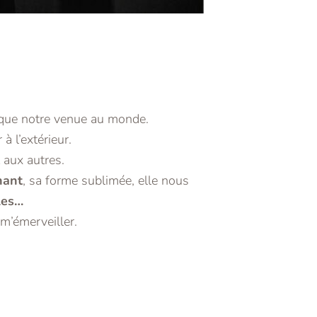
que notre venue au monde.
à l’extérieur.
 aux autres.
hant
, sa forme sublimée, elle nous
les…
m’émerveiller.