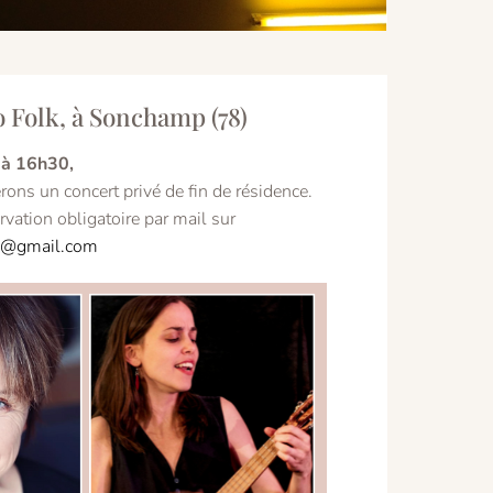
 Folk, à Sonchamp (78)
 à 16h30,
ns un concert privé de fin de résidence.
vation obligatoire par mail sur
2@gmail.com