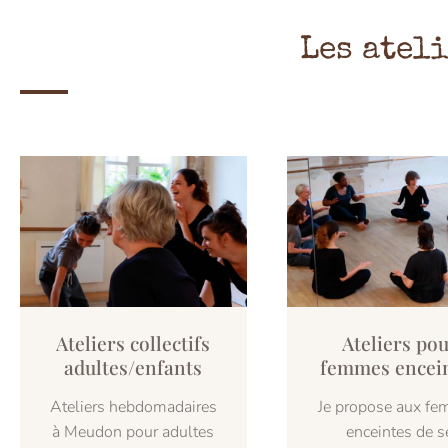
Les atel
Ateliers collectifs
Ateliers po
adultes/enfants
femmes encei
Ateliers hebdomadaires
Je propose aux f
à Meudon pour adultes
enceintes de s