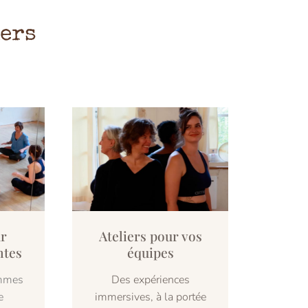
iers
ur
Ateliers pour vos
ntes
équipes
emmes
Des expériences
e
immersives, à la portée